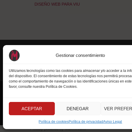
Navegación
DISEÑO WEB PARA VIU
de
entradas
Gestionar consentimiento
Utilizamos tecnologías como las cookies para almacenar y/o acceder a la in
¡Síguenos!
del dispositivo. El consentimiento de estas tecnologías nos permitirá procesa
como el comportamiento de navegación o las identificaciones únicas en este s
favor, consulte nuestra Política de Cookies.
Instagram
LinkedIn
Dribbble
ACEPTAR
DENEGAR
VER PREFER
Política de cookies
Política de privacidad
Aviso Legal
Proudly powered by Maxminterm