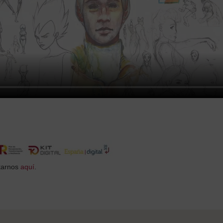
ctarnos
aquí
.