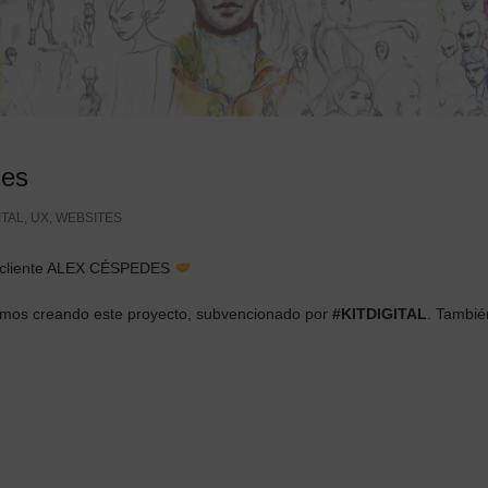
des
ITAL
,
UX
,
WEBSITES
o cliente ALEX CÉSPEDES
amos creando este proyecto, subvencionado por
#KITDIGITAL
. Tambié