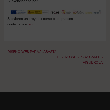
Subvencionado por:
Si quieres un proyecto como este, puedes
contactarnos
aquí
.
Navegación
DISEÑO WEB PARA ALABASTA
de
DISEÑO WEB PARA CARLES
entradas
FIGUEROLA