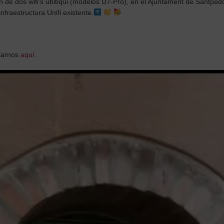
de dos wifi’s ubitiqui (modelos U7-Pro), en el Ajuntament de Santpedo
infraestructura Unifi existente.
ctarnos
aquí
.