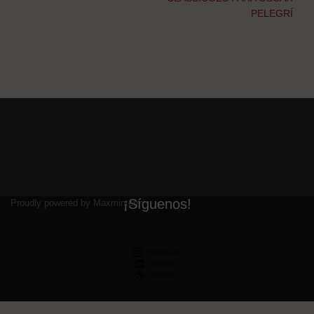
PELEGRÍ
¡Síguenos!
Proudly powered by Maxminterm
Instagram
LinkedIn
Dribbble