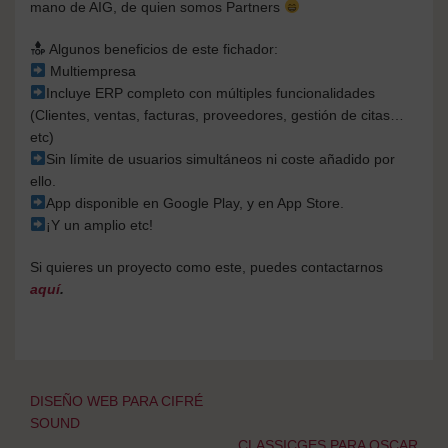
mano de AIG, de quien somos Partners
Algunos beneficios de este fichador:
Multiempresa
Incluye ERP completo con múltiples funcionalidades
(Clientes, ventas, facturas, proveedores, gestión de citas…
etc)
Sin límite de usuarios simultáneos ni coste añadido por
ello.
App disponible en Google Play, y en App Store.
¡Y un amplio etc!
Si quieres un proyecto como este, puedes contactarnos
aquí
.
Navegación
DISEÑO WEB PARA CIFRÉ
de
SOUND
entradas
CLASSICGES PARA OSCAR