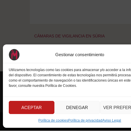
Navegación
CÁMARAS DE VIGILANCIA EN SÚRIA
de
Gestionar consentimiento
entradas
Utilizamos tecnologías como las cookies para almacenar y/o acceder a la in
del dispositivo. El consentimiento de estas tecnologías nos permitirá procesa
como el comportamiento de navegación o las identificaciones únicas en este s
favor, consulte nuestra Política de Cookies.
¡Síguenos!
ACEPTAR
DENEGAR
VER PREFER
Instagram
Política de cookies
Política de privacidad
Aviso Legal
LinkedIn
Dribbble