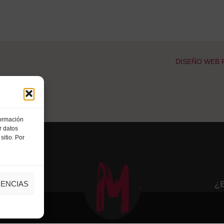
DISEÑO WEB P
formación
r datos
itio. Por
¿B
ENCIAS