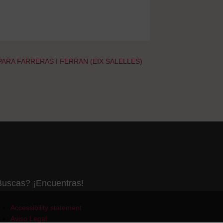
ARA FARRERAS I FERRAN (EIX SALELLES)
uscas? ¡Encuentras!
Accessibility statement
Aviso Legal