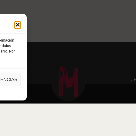
formación
r datos
itio. Por
¿B
ENCIAS