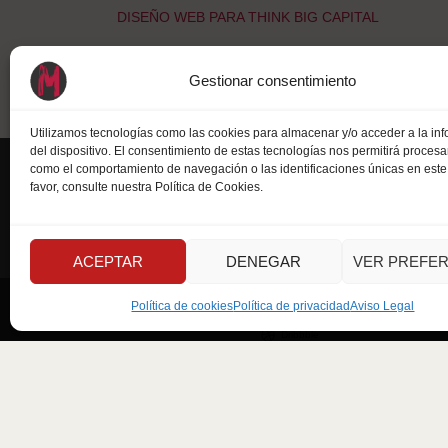
Navegación
DISEÑO WEB PARA THINK BIG CAPITAL
de
Gestionar consentimiento
entradas
Utilizamos tecnologías como las cookies para almacenar y/o acceder a la in
del dispositivo. El consentimiento de estas tecnologías nos permitirá procesa
como el comportamiento de navegación o las identificaciones únicas en este s
favor, consulte nuestra Política de Cookies.
¡Síguenos!
ACEPTAR
DENEGAR
VER PREFER
Instagram
Política de cookies
Política de privacidad
Aviso Legal
LinkedIn
Dribbble
Proudly powered by Maxminterm