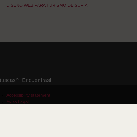
DISEÑO WEB PARA TURISMO DE SÚRIA
uscas? ¡Encuentras!
Accessibility statement
Aviso Legal
Personalizar Cookies
Política de cookies
Política de privacidad